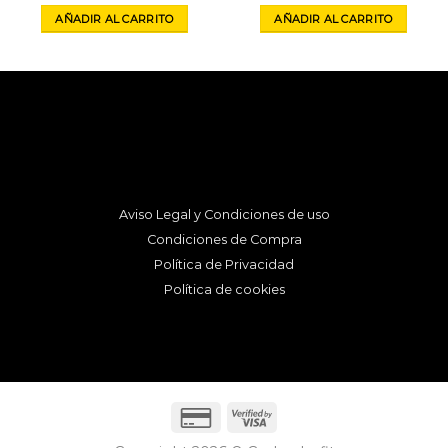
original
actual
AÑADIR AL CARRITO
AÑADIR AL CARRITO
era:
es:
129,95€.
49,95€.
Aviso Legal y Condiciones de uso
Condiciones de Compra
Política de Privacidad
Política de cookies